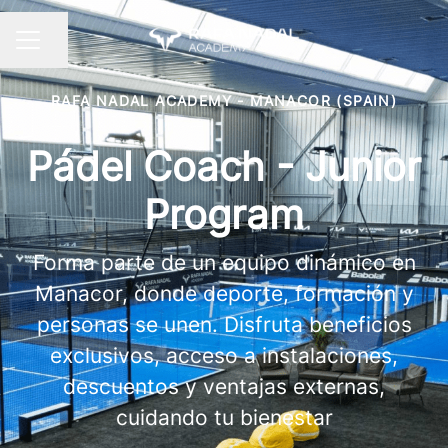
Compartir página
MENÚ DE EMPLEO
RAFA NADAL ACADEMY - MANACOR (SPAIN)
Pádel Coach - Junior
Program
Forma parte de un equipo dinámico en
Manacor, donde deporte, formación y
personas se unen. Disfruta beneficios
exclusivos, acceso a instalaciones,
descuentos y ventajas externas,
cuidando tu bienestar